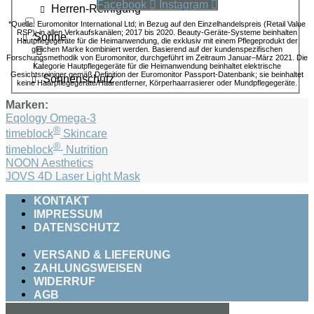
Facebook
Instagram
Herren-Reinigung
*Quelle: Euromonitor International Ltd; in Bezug auf den Einzelhandelspreis (Retail Value
RSP); in allen Verkaufskanälen; 2017 bis 2020. Beauty-Geräte-Systeme beinhalten
Sonne
Hautpflegegeräte für die Heimanwendung, die exklusiv mit einem Pflegeprodukt der
gleichen Marke kombiniert werden. Basierend auf der kundenspezifischen
Forschungsmethodik von Euromonitor, durchgeführt im Zeitraum Januar–März 2021. Die
Kategorie Hautpflegegeräte für die Heimanwendung beinhaltet elektrische
Gesichtsreiniger gemäß Definition der Euromonitor Passport-Datenbank; sie beinhaltet
Sonnenschutz
keine Haarpflegegeräte/Haarentferner, Körperhaarrasierer oder Mundpflegegeräte.
Marken:
Eqology Omega-3
®
timeblock
Skincare
®
timeblock
Nutrition
NOON Aesthetics
JOVS 4D Laser Light Mask
KONTAKT
IMPRESSUM
DATENSCHUTZ
VERSAND & LIEFERUNG
ZAHLUNGSWEISEN
WIDERRUF
AGB