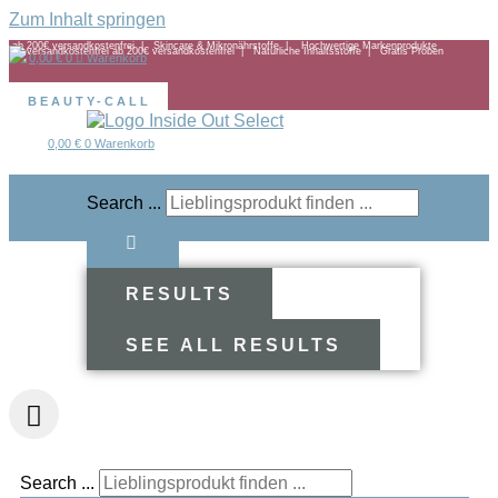
Zum Inhalt springen
ab 200€ versandkostenfrei | Skincare & Mikronährstoffe | Hochwertige Markenprodukte
ab 200€ versandkostenfrei |
Natürliche Inhaltsstoffe |
Gratis Proben
0,00
€
0
Warenkorb
BEAUTY-CALL
0,00
€
0
Warenkorb
Search ...
RESULTS
SEE ALL RESULTS
Search ...