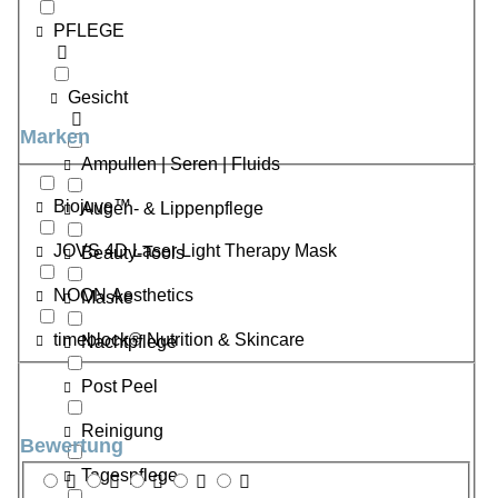
PFLEGE
Gesicht
Marken
Ampullen | Seren | Fluids
Biojuve™
Augen- & Lippenpflege
JOVS 4D Laser Light Therapy Mask
Beauty-Tools
NOON Aesthetics
Maske
timeblock® Nutrition & Skincare
Nachtpflege
Post Peel
Reinigung
Bewertung
Tagespflege