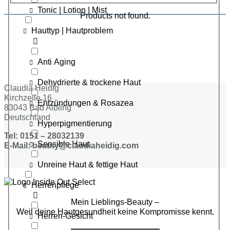
Tonic | Lotion | Mist
Products not found.
Hauttyp | Hautproblem
Anti Aging
Dehydrierte & trockene Haut
Claudia Heidig
Kirchzeile 16
Entzündungen & Rosazea
83043 Bad Aibling
Deutschland
Hyperpigmentierung
Tel: 0151 – 28032139
Sensible Haut
E-Mail: beauty@claudiaheidig.com
Unreine Haut & fettige Haut
Herrenpflege
Mein Lieblings-Beauty –
Weil deine Hautgesundheit keine Kompromisse kennt.
Herren-Gesicht