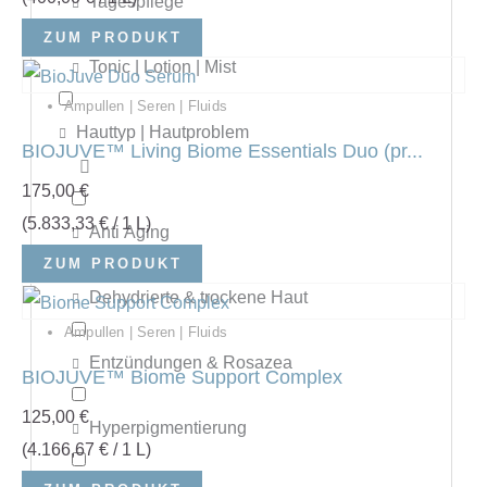
Tagespflege
ZUM PRODUKT
Tonic | Lotion | Mist
Ampullen | Seren | Fluids
Hauttyp | Hautproblem
BIOJUVE™ Living Biome Essentials Duo (pr...
175,00
€
(
5.833,33
€
/ 1 L)
Anti Aging
ZUM PRODUKT
Dehydrierte & trockene Haut
Ampullen | Seren | Fluids
Entzündungen & Rosazea
BIOJUVE™ Biome Support Complex
125,00
€
Hyperpigmentierung
(
4.166,67
€
/ 1 L)