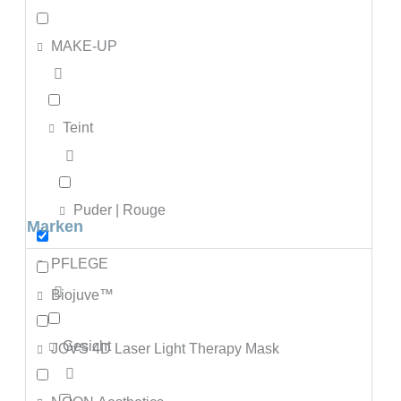
MAKE-UP
Teint
Puder | Rouge
Marken
PFLEGE
Biojuve™
Gesicht
JOVS 4D Laser Light Therapy Mask