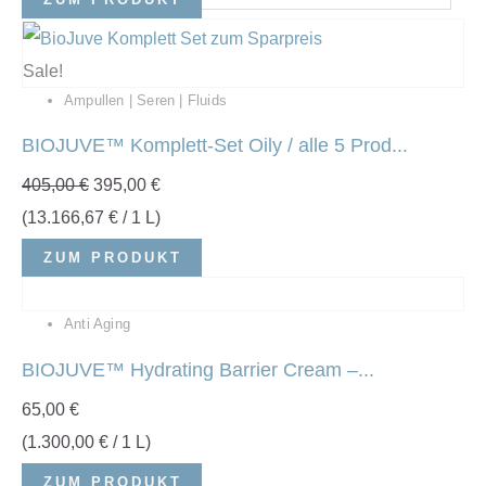
Sale!
Ampullen | Seren | Fluids
BIOJUVE™ Komplett-Set Oily / alle 5 Prod...
405,00
€
395,00
€
(
13.166,67
€
/ 1 L)
ZUM PRODUKT
Anti Aging
BIOJUVE™ Hydrating Barrier Cream –...
65,00
€
(
1.300,00
€
/ 1 L)
ZUM PRODUKT