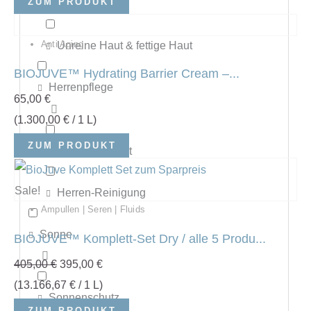
ZUM PRODUKT
Sensible Haut
Unreine Haut & fettige Haut
Anti Aging
BIOJUVE™ Hydrating Barrier Cream –...
Herrenpflege
65,00
€
(
1.300,00
€
/ 1 L)
ZUM PRODUKT
Herren-Gesicht
Sale!
Herren-Reinigung
Ampullen | Seren | Fluids
Sonne
BIOJUVE™ Komplett-Set Dry / alle 5 Produ...
405,00
€
395,00
€
(
13.166,67
€
/ 1 L)
Sonnenschutz
ZUM PRODUKT