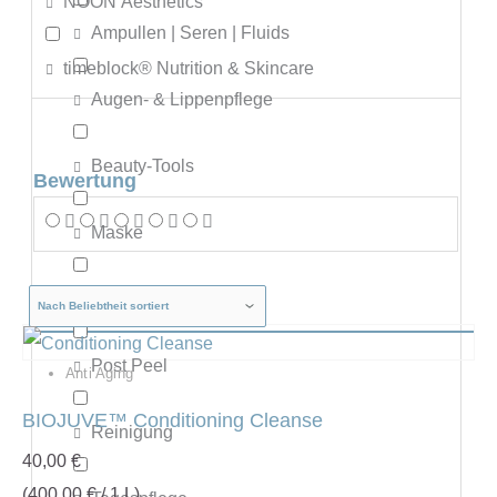
NOON Aesthetics
Ampullen | Seren | Fluids
timeblock® Nutrition & Skincare
Augen- & Lippenpflege
Beauty-Tools
Bewertung
Maske
Nachtpflege
Post Peel
Anti Aging
BIOJUVE™ Conditioning Cleanse
Reinigung
40,00
€
(
400,00
€
/ 1 L)