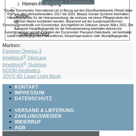
Facebook
Instagram
Herren-Reinigung
*Quelle: Euromonitor International Ltd; in Bezug auf den Einzelhandelspreis (Retail Value
RSP); in allen Verkaufskanälen; 2017 bis 2020. Beauty-Geräte-Systeme beinhalten
Sonne
Hautpflegegeräte für die Heimanwendung, die exklusiv mit einem Pflegeprodukt der
gleichen Marke kombiniert werden. Basierend auf der kundenspezifischen
Forschungsmethodik von Euromonitor, durchgeführt im Zeitraum Januar–März 2021. Die
Kategorie Hautpflegegeräte für die Heimanwendung beinhaltet elektrische
Gesichtsreiniger gemäß Definition der Euromonitor Passport-Datenbank; sie beinhaltet
Sonnenschutz
keine Haarpflegegeräte/Haarentferner, Körperhaarrasierer oder Mundpflegegeräte.
Marken:
Eqology Omega-3
®
timeblock
Skincare
®
timeblock
Nutrition
NOON Aesthetics
JOVS 4D Laser Light Mask
KONTAKT
IMPRESSUM
DATENSCHUTZ
VERSAND & LIEFERUNG
ZAHLUNGSWEISEN
WIDERRUF
AGB