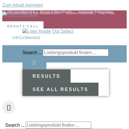
Zum Inhalt springen
ab 200€ versandkostenfrei | Skincare & Mikronährstoffe | Hochwertige Markenprodukte
ab 200€ versandkostenfrei |
Natürliche Inhaltsstoffe |
Gratis Proben
0,00
€
0
Warenkorb
BEAUTY-CALL
0,00
€
0
Warenkorb
Search ...
RESULTS
SEE ALL RESULTS
Search ...