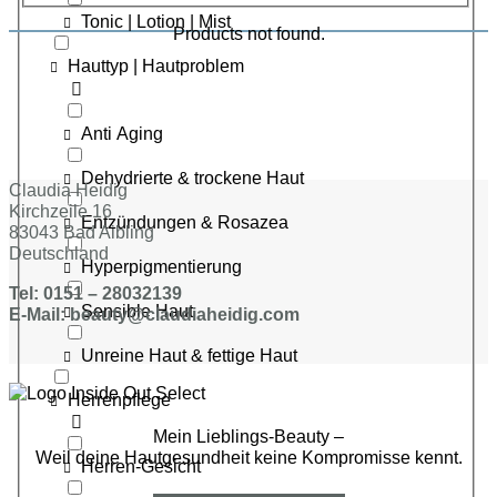
Tonic | Lotion | Mist
Products not found.
Hauttyp | Hautproblem
Anti Aging
Dehydrierte & trockene Haut
Claudia Heidig
Kirchzeile 16
Entzündungen & Rosazea
83043 Bad Aibling
Deutschland
Hyperpigmentierung
Tel: 0151 – 28032139
Sensible Haut
E-Mail: beauty@claudiaheidig.com
Unreine Haut & fettige Haut
Herrenpflege
Mein Lieblings-Beauty –
Weil deine Hautgesundheit keine Kompromisse kennt.
Herren-Gesicht