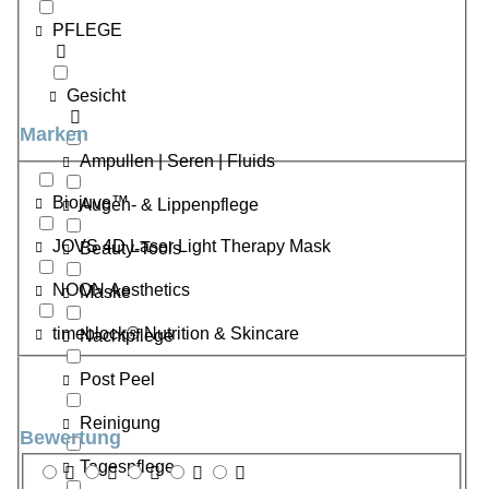
PFLEGE
Gesicht
Marken
Ampullen | Seren | Fluids
Biojuve™
Augen- & Lippenpflege
JOVS 4D Laser Light Therapy Mask
Beauty-Tools
NOON Aesthetics
Maske
timeblock® Nutrition & Skincare
Nachtpflege
Post Peel
Reinigung
Bewertung
Tagespflege