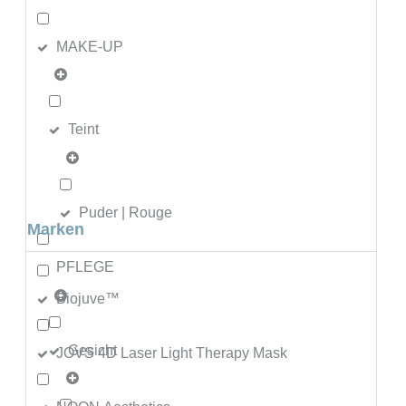
MAKE-UP
Teint
Puder | Rouge
Marken
PFLEGE
Biojuve™
Gesicht
JOVS 4D Laser Light Therapy Mask