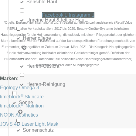
Sensible Haut
Facebook
Instagram
Unreine Haut & fettige Haut
*Quelle: Euromonitor International Ltd; in Bezug auf den Einzelhandelspreis (Retail Value
RSP); in allen Verkaufskanälen; 2017 bis 2020. Beauty-Geräte-Systeme beinhalten
Hautpflegegeräte für die Heimanwendung, die exklusiv mit einem Pflegeprodukt der gleichen
Herrenpflege
Marke kombiniert werden. Basierend auf der kundenspezifischen Forschungsmethodik von
Euromonitor, durchgeführt im Zeitraum Januar–März 2021. Die Kategorie Hautpflegegeräte
für die Heimanwendung beinhaltet elektrische Gesichtsreiniger gemäß Definition der
Euromonitor Passport-Datenbank; sie beinhaltet keine Haarpflegegeräte/Haarentferner,
Herren-Gesicht
Körperhaarrasierer oder Mundpflegegeräte.
Marken:
Herren-Reinigung
Eqology Omega-3
®
timeblock
Skincare
Sonne
®
timeblock
Nutrition
NOON Aesthetics
JOVS 4D Laser Light Mask
Sonnenschutz