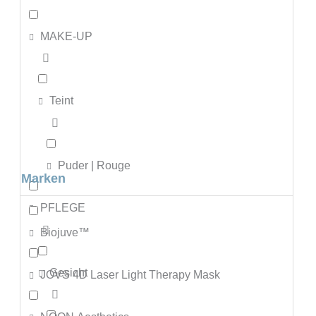
MAKE-UP
Teint
Puder | Rouge
Marken
PFLEGE
Biojuve™
Gesicht
JOVS 4D Laser Light Therapy Mask