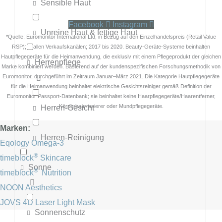
Sensible Haut
Facebook
Instagram
Unreine Haut & fettige Haut
*Quelle: Euromonitor International Ltd; in Bezug auf den Einzelhandelspreis (Retail Value
RSP); in allen Verkaufskanälen; 2017 bis 2020. Beauty-Geräte-Systeme beinhalten
Hautpflegegeräte für die Heimanwendung, die exklusiv mit einem Pflegeprodukt der gleichen
Herrenpflege
Marke kombiniert werden. Basierend auf der kundenspezifischen Forschungsmethodik von
Euromonitor, durchgeführt im Zeitraum Januar–März 2021. Die Kategorie Hautpflegegeräte
für die Heimanwendung beinhaltet elektrische Gesichtsreiniger gemäß Definition der
Euromonitor Passport-Datenbank; sie beinhaltet keine Haarpflegegeräte/Haarentferner,
Herren-Gesicht
Körperhaarrasierer oder Mundpflegegeräte.
Marken:
Herren-Reinigung
Eqology Omega-3
®
timeblock
Skincare
Sonne
®
timeblock
Nutrition
NOON Aesthetics
JOVS 4D Laser Light Mask
Sonnenschutz