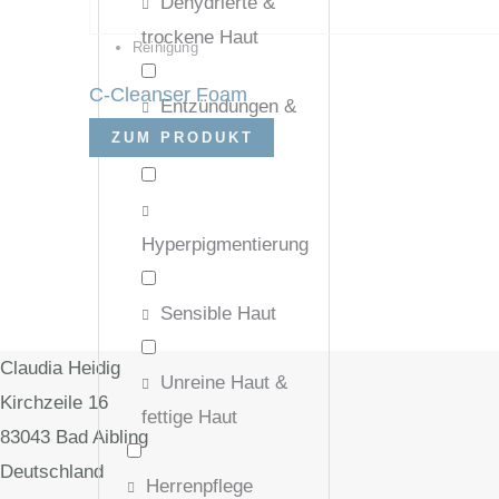
Dehydrierte &
trockene Haut
Reinigung
C-Cleanser Foam
Entzündungen &
ZUM PRODUKT
Rosazea
Hyperpigmentierung
Sensible Haut
Claudia Heidig
Unreine Haut &
Kirchzeile 16
fettige Haut
83043 Bad Aibling
Deutschland
Herrenpflege