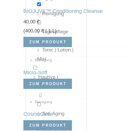
BIOJUVE™ Conditioning Cleanse
Reinigung
40,00
€
(
400,00
€
/ 1 L)
Tagespflege
ZUM PRODUKT
Tonic | Lotion |
Mist
Reinigung
Micro-Soft
Hauttyp |
ZUM PRODUKT
Hautproblem
Reinigung
Anti Aging
CosmoClear
ZUM PRODUKT