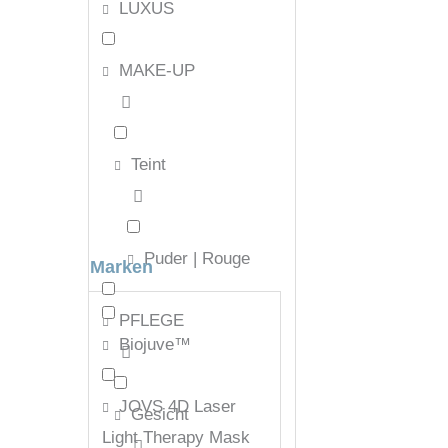
LUXUS
MAKE-UP
Teint
Puder | Rouge
Marken
PFLEGE
Biojuve™
JOVS 4D Laser
Gesicht
Light Therapy Mask