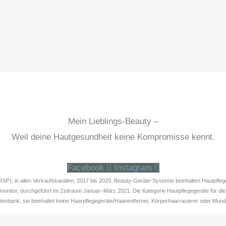
Mein Lieblings-Beauty –
Weil deine Hautgesundheit keine Kompromisse kennt.
Facebook
Instagram
ue RSP); in allen Verkaufskanälen; 2017 bis 2020. Beauty-Geräte-Systeme beinhalten Hautpfl
nitor, durchgeführt im Zeitraum Januar–März 2021. Die Kategorie Hautpflegegeräte für die 
enbank; sie beinhaltet keine Haarpflegegeräte/Haarentferner, Körperhaarrasierer oder Mund