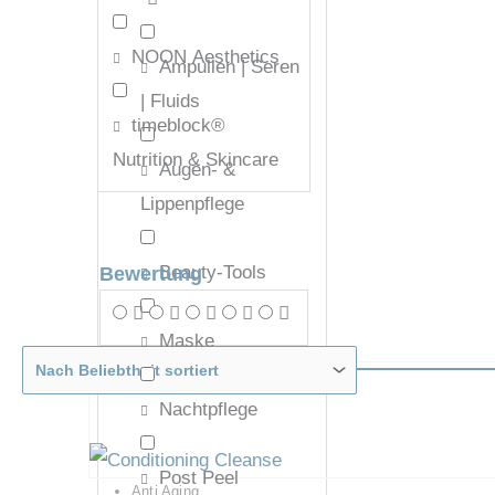
NOON Aesthetics
Ampullen | Seren
| Fluids
timeblock®
Nutrition & Skincare
Augen- &
Lippenpflege
Beauty-Tools
Bewertung
Maske
Nachtpflege
Post Peel
Anti Aging