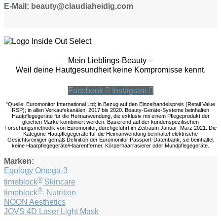
E-Mail: beauty@claudiaheidig.com
Mein Lieblings-Beauty –
Weil deine Hautgesundheit keine Kompromisse kennt.
Facebook
Instagram
*Quelle: Euromonitor International Ltd; in Bezug auf den Einzelhandelspreis (Retail Value
RSP); in allen Verkaufskanälen; 2017 bis 2020. Beauty-Geräte-Systeme beinhalten
Hautpflegegeräte für die Heimanwendung, die exklusiv mit einem Pflegeprodukt der
gleichen Marke kombiniert werden. Basierend auf der kundenspezifischen
Forschungsmethodik von Euromonitor, durchgeführt im Zeitraum Januar–März 2021. Die
Kategorie Hautpflegegeräte für die Heimanwendung beinhaltet elektrische
Gesichtsreiniger gemäß Definition der Euromonitor Passport-Datenbank; sie beinhaltet
keine Haarpflegegeräte/Haarentferner, Körperhaarrasierer oder Mundpflegegeräte.
Marken:
Eqology Omega-3
®
timeblock
Skincare
®
timeblock
Nutrition
NOON Aesthetics
JOVS 4D Laser Light Mask