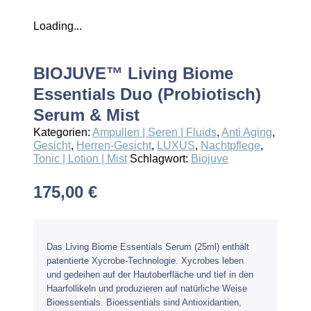
Loading...
BIOJUVE™ Living Biome
Essentials Duo (probiotisch)
Serum & Mist
Kategorien:
Ampullen | Seren | Fluids
,
Anti Aging
,
Gesicht
,
Herren-Gesicht
,
LUXUS
,
Nachtpflege
,
Tonic | Lotion | Mist
Schlagwort:
Biojuve
175,00
€
Das Living Biome Essentials Serum (25ml) enthält
patentierte Xycrobe-Technologie. Xycrobes leben
und gedeihen auf der Hautoberfläche und tief in den
Haarfollikeln und produzieren auf natürliche Weise
Bioessentials. Bioessentials sind Antioxidantien,