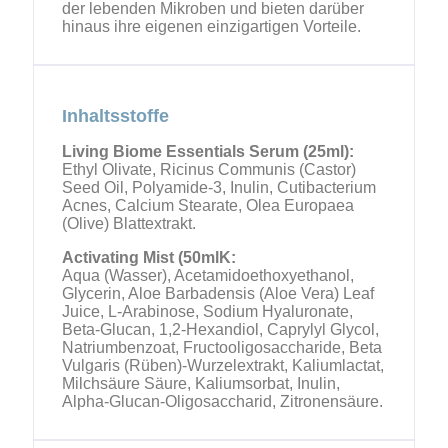
der lebenden Mikroben und bieten darüber
hinaus ihre eigenen einzigartigen Vorteile.
Inhaltsstoffe
Living Biome Essentials Serum (25ml):
Ethyl Olivate, Ricinus Communis (Castor)
Seed Oil, Polyamide-3, Inulin, Cutibacterium
Acnes, Calcium Stearate, Olea Europaea
(Olive) Blattextrakt.
Activating Mist (50mlK:
Aqua (Wasser), Acetamidoethoxyethanol,
Glycerin, Aloe Barbadensis (Aloe Vera) Leaf
Juice, L-Arabinose, Sodium Hyaluronate,
Beta-Glucan, 1,2-Hexandiol, Caprylyl Glycol,
Natriumbenzoat, Fructooligosaccharide, Beta
Vulgaris (Rüben)-Wurzelextrakt, Kaliumlactat,
Milchsäure Säure, Kaliumsorbat, Inulin,
Alpha-Glucan-Oligosaccharid, Zitronensäure.