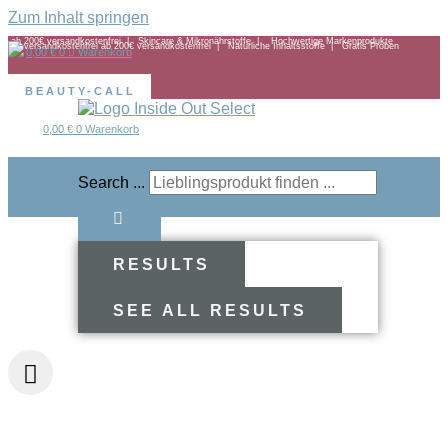
Zum Inhalt springen
ab 200€ versandkostenfrei | Skincare & Mikronährstoffe | Hochwertige Markenprodukte
ab 200€ versandkostenfrei |
Natürliche Inhaltsstoffe |
Gratis Proben
0,00
€
0
Warenkorb
BEAUTY-CALL
0,00
€
0
Warenkorb
Search ...
RESULTS
SEE ALL RESULTS